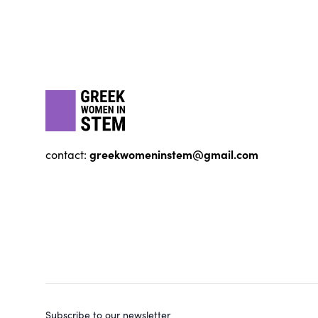
Footer
gwis
greekwomeninstem@gmail.com
contact:
Subscribe to our newsletter