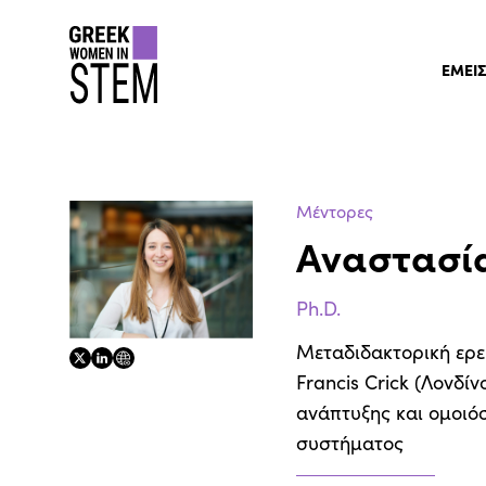
gwis
ΕΜΕΙ
Μέντορες
Αναστασί
Ph.D.
Μεταδιδακτορική ερε
twitter
linkedin
website
Francis Crick (Λονδί
ανάπτυξης και ομοιό
συστήματος