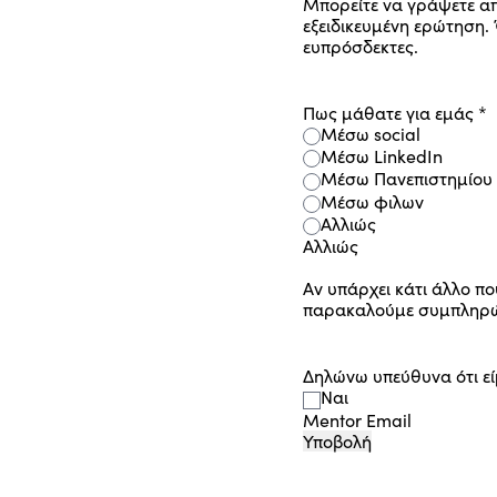
Μπορείτε να γράψετε απ
εξειδικευμένη ερώτηση. 
ευπρόσδεκτες.
Πως μάθατε για εμάς
*
Μέσω social
Μέσω LinkedIn
Μέσω Πανεπιστημίου
Μέσω φιλων
Αλλιώς
Αλλιώς
Αν υπάρχει κάτι άλλο πο
παρακαλούμε συμπληρώ
Δηλώνω υπεύθυνα ότι ε
Ναι
Mentor Email
Υποβολή