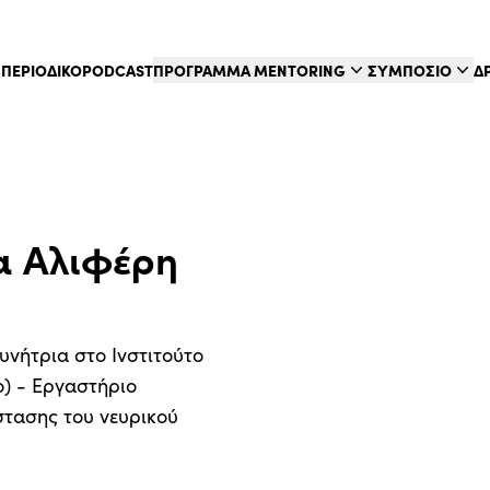
Σ
ΠΕΡΙΟΔΙΚΟ
PODCAST
ΠΡΟΓΡΑΜΜΑ MENTORING
ΣΥΜΠΟΣΙΟ
Δ
α Αλιφέρη
υνήτρια στο Ινστιτούτο
νο) - Εργαστήριο
στασης του νευρικού