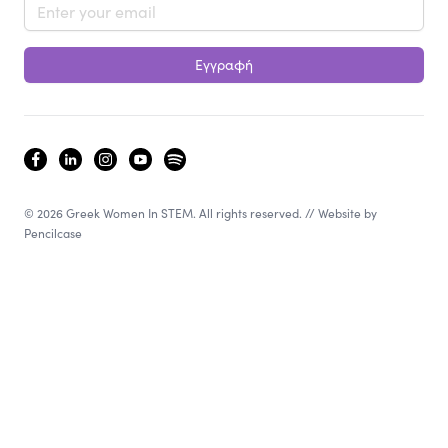
Email address
Εγγραφή
facebook
linkedin
instagram
youtube
spotify
© 2026 Greek Women In STEM. All rights reserved. // Website by
Pencilcase