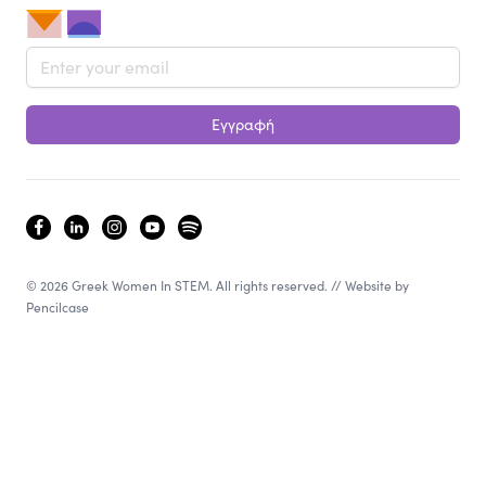
Email address
Εγγραφή
facebook
linkedin
instagram
youtube
spotify
© 2026 Greek Women In STEM. All rights reserved. // Website by
Pencilcase