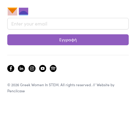
Email address
Εγγραφή
facebook
linkedin
instagram
youtube
spotify
© 2026 Greek Women In STEM. All rights reserved. // Website by
Pencilcase