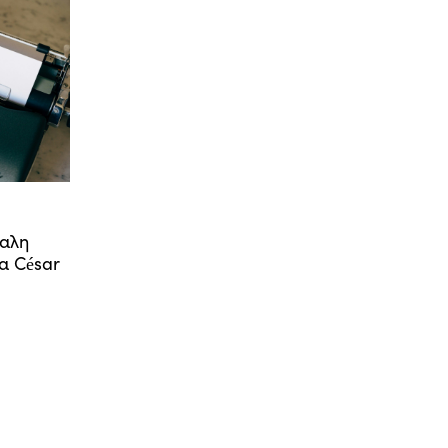
αλη
α César