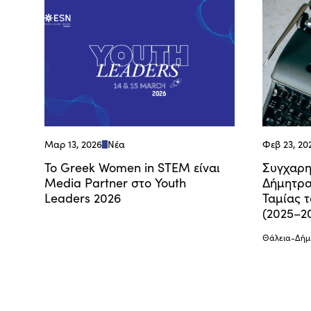
Μαρ 13, 2026
Νέα
Φεβ 23, 20
Το Greek Women in STEM είναι
Συγχαρη
Media Partner στο Youth
Δήμητρα
Leaders 2026
Ταμίας 
(2025–2
Θάλεια-Δήμ
Footer