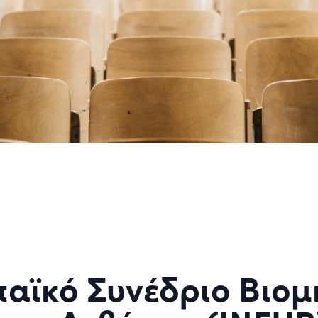
παϊκό Συνέδριο Βιο