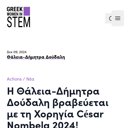
gwis
search
Open
Δεκ 09, 2024
Θάλεια-Δήμητρα Δούδαλη
Actions
/
Νέα
Η Θάλεια-Δήμητρα
Δούδαλη βραβεύεται
με τη Χορηγία César
Nombela 2024!