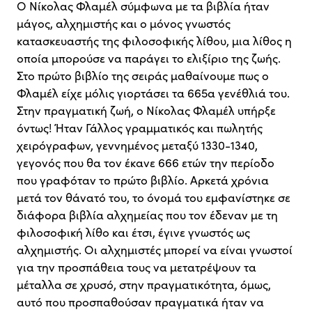
Ο Νίκολας Φλαμέλ σύμφωνα με τα βιβλία ήταν
μάγος, αλχημιστής και ο μόνος γνωστός
κατασκευαστής της φιλοσοφικής λίθου, μια λίθος η
οποία μπορούσε να παράγει το ελιξίριο της ζωής.
Στο πρώτο βιβλίο της σειράς μαθαίνουμε πως ο
Φλαμέλ είχε μόλις γιορτάσει τα 665α γενέθλιά του.
Στην πραγματική ζωή, ο Νίκολας Φλαμέλ υπήρξε
όντως! Ήταν Γάλλος γραμματικός και πωλητής
χειρόγραφων, γεννημένος μεταξύ 1330-1340,
γεγονός που θα τον έκανε 666 ετών την περίοδο
που γραφόταν το πρώτο βιβλίο. Αρκετά χρόνια
μετά τον θάνατό του, το όνομά του εμφανίστηκε σε
διάφορα βιβλία αλχημείας που τον έδεναν με τη
φιλοσοφική λίθο και έτσι, έγινε γνωστός ως
αλχημιστής. Οι αλχημιστές μπορεί να είναι γνωστοί
για την προσπάθεια τους να μετατρέψουν τα
μέταλλα σε χρυσό, στην πραγματικότητα, όμως,
αυτό που προσπαθούσαν πραγματικά ήταν να