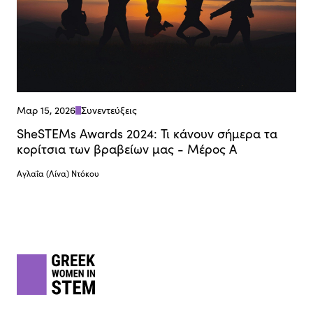
Μαρ 15, 2026
Συνεντεύξεις
SheSTEMs Awards 2024: Τι κάνουν σήμερα τα
κορίτσια των βραβείων μας - Μέρος Α
Αγλαΐα (Λίνα) Ντόκου
Footer
gwis