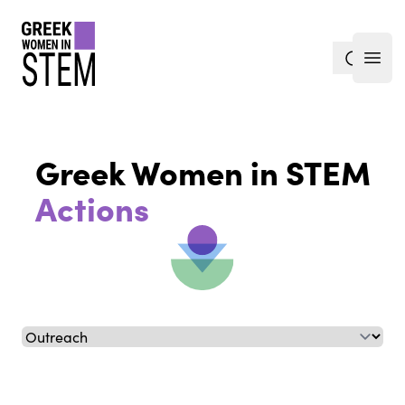
gwis
search
Open
Greek Women in STEM
Actions
Select a tab